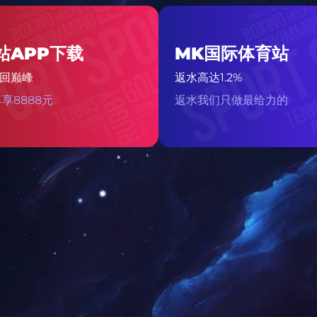
状
VS
拜仁慕尼黑
未开
VS
那不勒斯
未开
VS
辽宁本钢
已结
NCAA
3
杜克大学
1
北卡大学