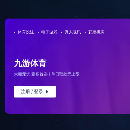
即时比分
.com
正在进行 (Live)
英超联赛
阿森纳
切尔西
西甲联赛
皇家马德里
巴塞罗那